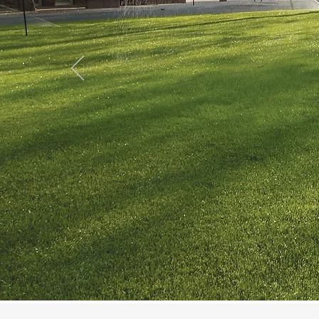
Rainbird 
Bewässe
Grünfläc