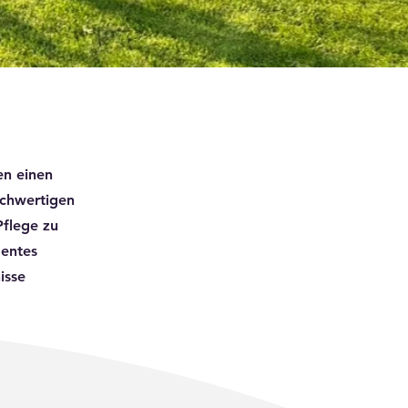
en einen
ochwertigen
Pflege zu
gentes
isse