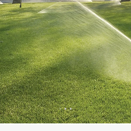
-
rungstechnik
f
he