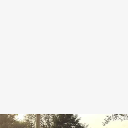
- Willk
der richtige Anspre