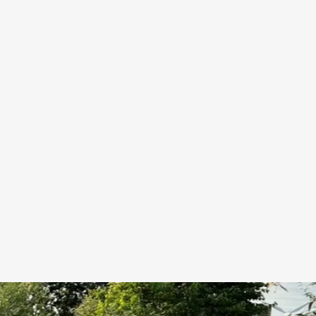
echnik -
rufserfahrung sind wir
ügen über Wissen und