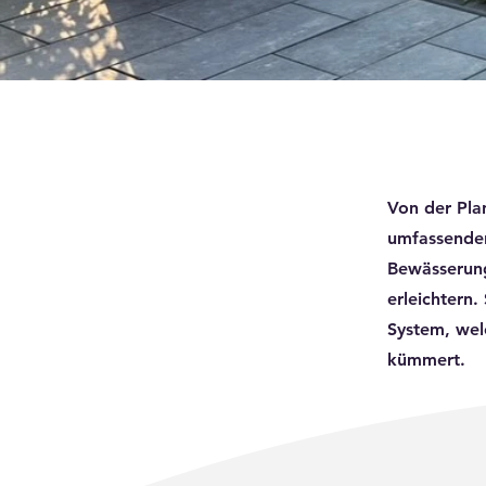
Von der Plan
umfassenden
Bewässerung
erleichtern.
System, welc
kümmert.