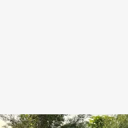
ommen bei Fundke Beregnungst
Wasser, wo es gebraucht wird
Mit über 40 Jahren Be
chpartner für vollautomatische Bewässerungsanlagen und verf
Erfahrung um eine Bewässerung für Ihre Bedürfnisse zu finden.