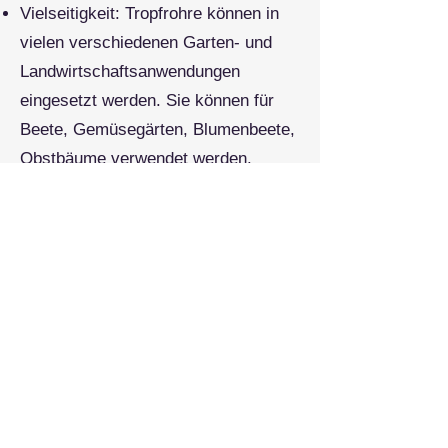
Vielseitigkeit: Tropfrohre können in
vielen verschiedenen Garten- und
Landwirtschaftsanwendungen
eingesetzt werden. Sie können für
Beete, Gemüsegärten, Blumenbeete,
Obstbäume verwendet werden.
Umweltfreundlichkeit: Tropfrohre sind
eine umweltfreundliche Methode zur
Bewässerung, da sie Wasser sparen
und eine effiziente Wassernutzung
sicherstellen. Dadurch wird der
Wasserbedarf reduziert und
gleichzeitig eine gesunde und
nachhaltige Umgebung für Ihre