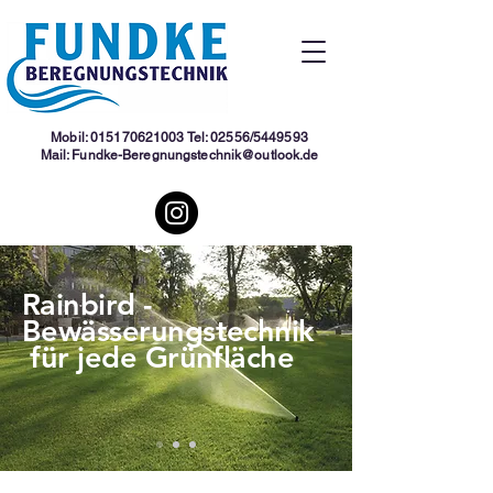
Mobil:
015170621003
Tel: 02556/5449593
Mail:
Fundke-Beregnungstechnik@outlook.de
Rainbird -
Bewässerungstechnik
für jede Grünfläche